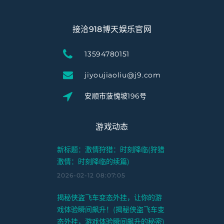
接洽918博天娱乐官网
13594780151
jiyoujiaoliu@j9.com
安顺市菠愧坡196号
游戏动态
新标题：激情狩猎：时刻降临(狩猎
激情：时刻降临的续篇)
2026-02-12 08:07:05
揭秘侠盗飞车变态外挂，让你的游
戏体验瞬间飙升！(揭秘侠盗飞车变
态外挂，游戏体验瞬间飙升的秘密)