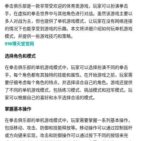
拳击俱乐部是一款非常受欢迎的体育类游戏，玩家可以扮演拳击
手，在虚拟的拳击世界中与其他角色进行对战。虽然该游戏主要以
多人对战为主，但也提供了单机游戏模式，让玩家在没有网络连接
的情况下也能享受到游戏的乐趣。本文将详细介绍如何玩单机游戏
模式，并提供一些游戏技巧和策略。
918博天堂官网
选择角色和模式
在拳击俱乐部的单机游戏模式中，玩家可以选择扮演不同的拳击
手，每个角色都有其独特的技能和属性。在开始游戏之前，玩家需
要仔细考虑每个角色的特点，并选择适合自己的角色。游戏还提供
了不同的单机游戏模式，包括练习模式、挑战模式和冠军模式。玩
家可以根据自己的喜好和水平选择合适的模式。
掌握基本操作
在拳击俱乐部的单机游戏模式中，玩家需要掌握一系列基本操作，
包括移动、攻击、防御和技能释放等。移动操作可以通过控制摇杆
或方向键来实现，攻击和防御操作可以通过按下不同的按钮来完