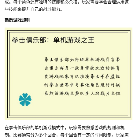
成。每个角色还有独特的技能和必杀技，玩家需要学会合理运用这
些技能来提升自己的战斗能力。
熟悉游戏规则
在拳击俱乐部的单机游戏模式中，玩家需要熟悉游戏的规则和机
制。比赛通常分为多个回合，每个回合有一定的时间限制。玩家需