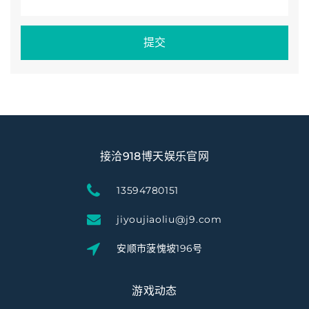
提交
接洽918博天娱乐官网
13594780151
jiyoujiaoliu@j9.com
安顺市菠愧坡196号
游戏动态