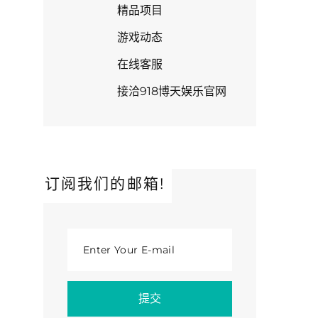
精品项目
游戏动态
在线客服
接洽918博天娱乐官网
订阅我们的邮箱!
Enter Your E-mail
提交