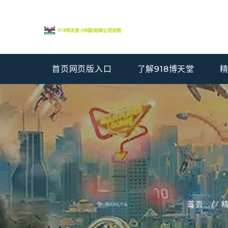
首页网页版入口
了解918博天堂
首页