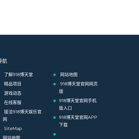
导航
了解918博天堂
网站地图
精品项目
918博天堂官网网页
版
游戏动态
918博天堂官网手机
在线客服
版入口
接洽918博天娱乐官
918博天堂官网APP
网
下载
SiteMap
网站地图