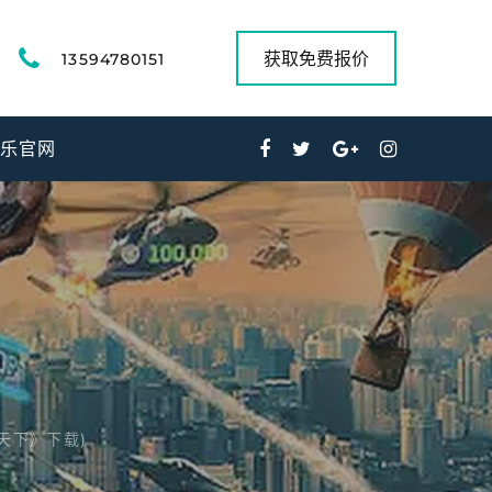
获取免费报价
13594780151
娱乐官网
天下》下载)