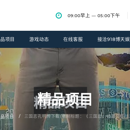
早上
下午
09:00
— 05:00
精品项目
游戏动态
在线客服
接洽918博天
精品项目
三国志孔明传下载(重制标题：《三国志：诸葛亮征战
精品项目