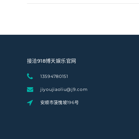
接洽918博天娱乐官网
13594780151
jiyoujiaoliu@j9.com
安顺市菠愧坡196号