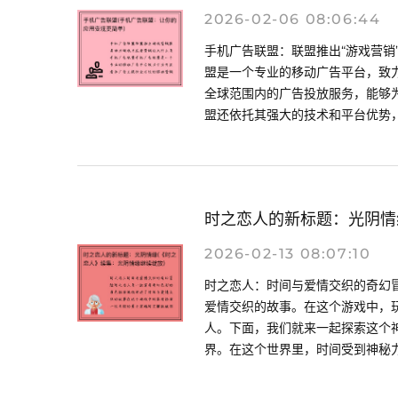
2026-02-06 08:06:44
手机广告联盟：联盟推出“游戏营销
盟是一个专业的移动广告平台，致
全球范围内的广告投放服务，能够
盟还依托其强大的技术和平台优势，.
时之恋人的新标题：光阴情
2026-02-13 08:07:10
时之恋人：时间与爱情交织的奇幻
爱情交织的故事。在这个游戏中，
人。下面，我们就来一起探索这个神
界。在这个世界里，时间受到神秘力量