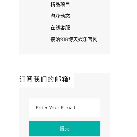
精品项目
游戏动态
在线客服
接洽918博天娱乐官网
订阅我们的邮箱!
Enter Your E-mail
提交