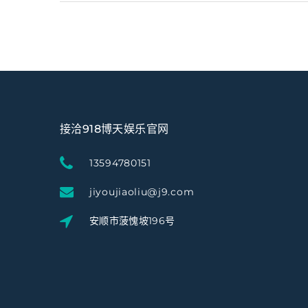
接洽918博天娱乐官网
13594780151
jiyoujiaoliu@j9.com
安顺市菠愧坡196号