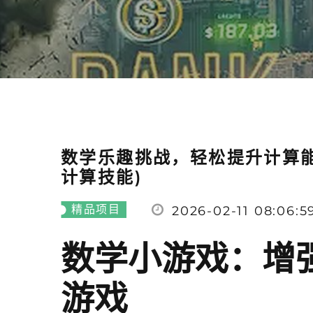
数学乐趣挑战，轻松提升计算
计算技能)
精品项目
2026-02-11 08:06:5
数学小游戏：增
游戏