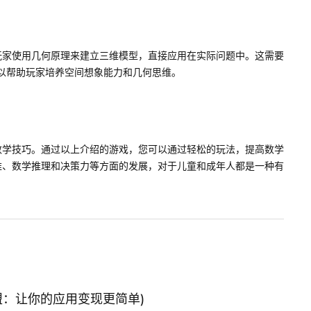
玩家使用几何原理来建立三维模型，直接应用在实际问题中。这需要
以帮助玩家培养空间想象能力和几何思维。
数学技巧。通过以上介绍的游戏，您可以通过轻松的玩法，提高数学
维、数学推理和决策力等方面的发展，对于儿童和成年人都是一种有
盟：让你的应用变现更简单)