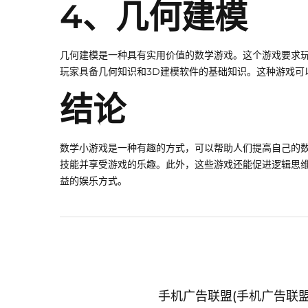
4、几何建模
几何建模是一种具有实用价值的数学游戏。这个游戏要求
玩家具备几何知识和3D建模软件的基础知识。这种游戏可
结论
数学小游戏是一种有趣的方式，可以帮助人们提高自己的
技能并享受游戏的乐趣。此外，这些游戏还能促进逻辑思
益的娱乐方式。
手机广告联盟(手机广告联