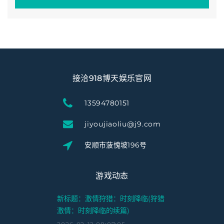
接洽918博天娱乐官网
13594780151
jiyoujiaoliu@j9.com
安顺市菠愧坡196号
游戏动态
新标题：激情狩猎：时刻降临(狩猎
激情：时刻降临的续篇)