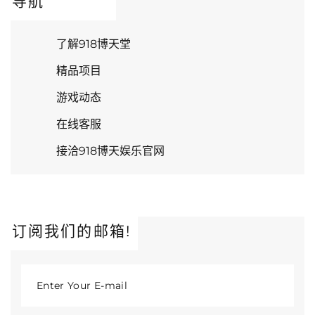
导航
了解918博天堂
精品项目
游戏动态
在线客服
接洽918博天娱乐官网
订阅我们的邮箱!
Enter Your E-mail