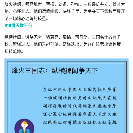
烽火狼烟，照亮乱世。曹操、刘备、孙权，三位枭雄并立，雄才大
略，心怀壮志。他们运筹帷幄，决胜千里，为争夺天下霸权而展开
了一场惊心动魄的较量。
918博天堂平台
纵横捭阖，谋略无穷。诸葛亮、周瑜、司马懿，三国名士各有千
秋，智谋过人。他们舌战群儒，奇谋迭出，为各自阵营出谋划策，
扭转乾坤。