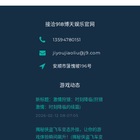
接洽918博天娱乐官网
13594780151
jiyoujiaoliu@j9.com
安顺市菠愧坡196号
游戏动态
新标题：激情狩猎：时刻降临(狩猎
激情：时刻降临的续篇)
2026-02-12 08:07:05
揭秘侠盗飞车变态外挂，让你的游
戏体验瞬间飙升！(揭秘侠盗飞车变